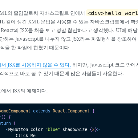
 + XML의 줄임말로써 자바스크립트 안에서
<div>hello wor
ML 같이 생긴 XML 문법을 사용할 수 있는 자바스크립트에서 
 React의 JSX를 처음 보고 정말 참신하다고 생각했다. UI에 해
당하는 Javascript를 나누지 않고 JSX라는 파일형식을 창조하
로직을 한 파일에 합쳤기 때문이다.
에서 JSX를 사용하지 않을 수 있다.
하지만, Javascript 코드 안
각적으로 바로 볼 수 있기 때문에 많은 사람들이 사용한다.
t에서 JSX의 예제이다.
someComponent
extends
React
.
Component
{
r
(
)
{
eturn
(
<
MyButton color
=
"blue"
 shadowSize
=
{
2
}
>
      Click Me
