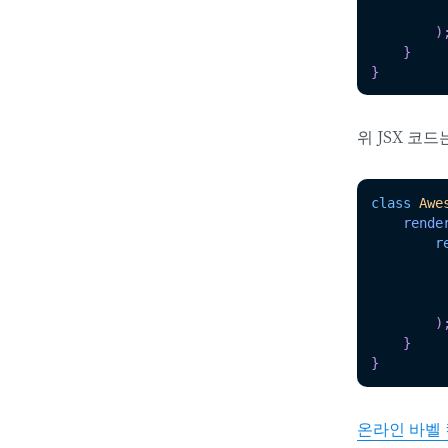
)
}
}
위 JSX 코
class
Awe
rende
r
         
)
}
}
온라인 바벨