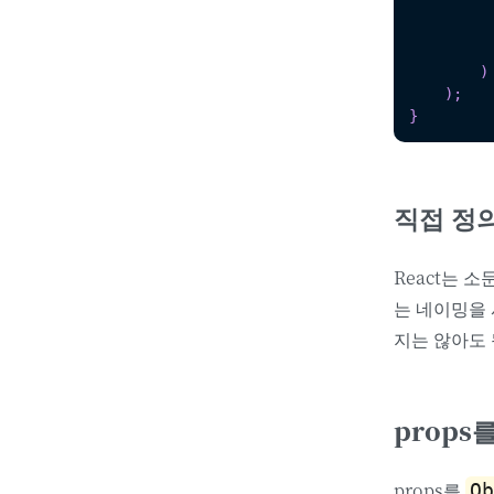
)
)
;
}
직접 정
React는 
는 네이밍을
지는 않아도 
props
props를
Ob