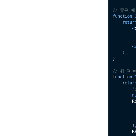
// 좋은 예
function
retur
<
<
)
;
}
// 위 Goo
function
retur
"
n
        R
)
        R