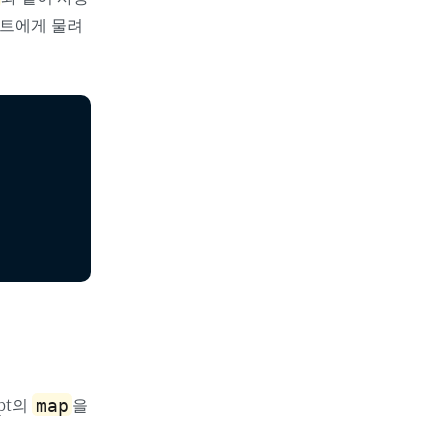
넌트에게 물려
.
ipt의
을
map