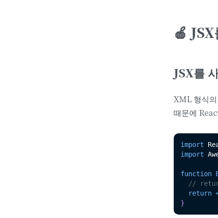
🍎 J
JSX를 
XML 형식
때문에 Rea
import
 Re
import
 Aw
function
// retu
return
}