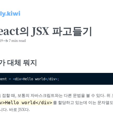
ly.kiwi
React의 JSX 파고들기
19
• ☕️ 7 min read
SX가 대체 뭐지
ment 
=
<
div
>
Hello world
<
/
div
>
;
처음 접할 때, 보통의 자바스크립트와는 다른 문법을 볼 수 있다. 위
를 할당하고 있는데 이는 문자열도
v>Hello world</div>
다. 바로 JSX다.