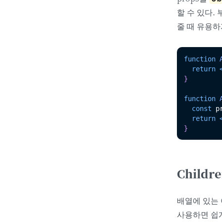
할 수 있다.
줄 때 유용하
function
return
}
function
const
 p
return
}
Childr
배열에 있는
사용하면 쉽게