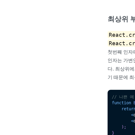
최상위 
React.c
React.c
첫번째 인자에
인자는 가변인
다. 최상위
기 때문에 최
// 나쁜 
function
retur
<
<
)
;
}