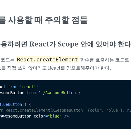
SX를 사용할 때 주의할 점들
사용하려면 React가 Scope 안에 있어야 한다
의 코드는
함수를 호출하는 코드로
React.createElement
ct를 직접 쓰지 않더라도 React를 임포트해주어야 한다.
act 
from
'react'
;
esomeButton 
from
'./AwesomeButton'
;
BlueButton
(
)
{
rn React.createElement(AwesomeButton, {color: 'blue'}, n
<
AwesomeButton color
=
"blue"
/
>
;