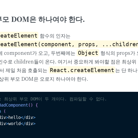
부모 DOM은 하나여야 한다.
함수의 인자는
reateElement
reateElement(component, props, ...childre
 component가 오고, 두번째에는
형식의 props가
Object
수로 children들이 온다. 여기서 중요하게 봐야할 점은 최상위
에서 제일 처음 호출되는
는 단 하
React.createElement
상위 부모 DOM은 오로지 하나여야 한다.
예: 최상위 부모 DOM이 두 개이다. 컴파일할 수 없다.
BadComponent
(
)
{
n
(
div
>
hello
<
/
div
>
div
>
world
<
/
div
>