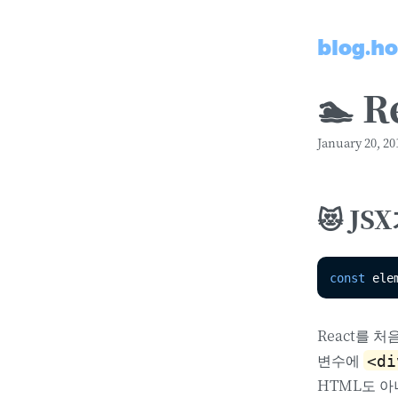
blog.ho
🏊 
January 20, 20
😻 J
const
 ele
React를 
변수에
<di
HTML도 아니