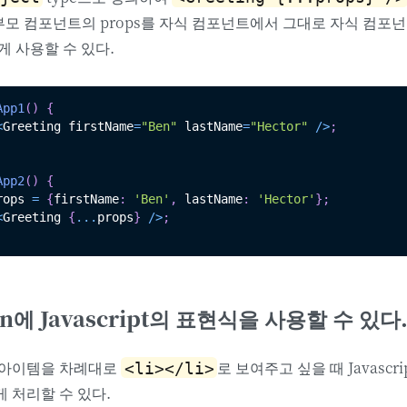
 부모 컴포넌트의 props를 자식 컴포넌트에서 그대로 자식 컴포
게 사용할 수 있다.
App1
(
)
{
<
Greeting firstName
=
"Ben"
 lastName
=
"Hector"
/
>
;
App2
(
)
{
rops 
=
{
firstName
:
'Ben'
,
 lastName
:
'Hector'
}
;
<
Greeting 
{
...
props
}
/
>
;
en에 Javascript의 표현식을 사용할 수 있다
 아이템을 차례대로
로 보여주고 싶을 때 Javascr
<li></li>
 처리할 수 있다.