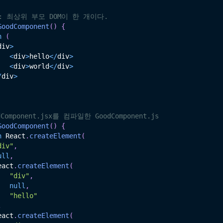
: 최상위 부모 DOM이 한 개이다.
GoodComponent
(
)
{
n
(
div
>
<
div
>
hello
<
/
div
>
<
div
>
world
<
/
div
>
/
div
>
dComponent.jsx를 컴파일한 GoodComponent.js
GoodComponent
(
)
{
n
 React
.
createElement
(
div"
,
ull
,
eact
.
createElement
(
"div"
,
null
,
"hello"
,
eact
.
createElement
(