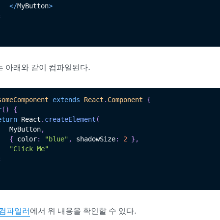
<
/
MyButton
>
;
드는 아래와 같이 컴파일된다.
someComponent
extends
React
.
Component
{
r
(
)
{
eturn
 React
.
createElement
(
   MyButton
,
{
 color
:
"blue"
,
 shadowSize
:
2
}
,
"Click Me"
;
 컴파일러
에서 위 내용을 확인할 수 있다.