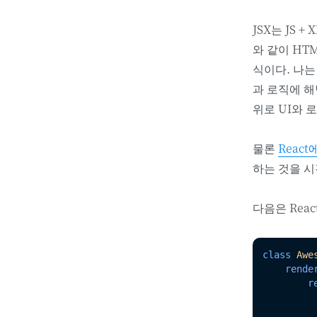
JSX는 JS
와 같이 HT
식이다. 나는
과 로직에 해
위로 UI와 
물론
React
하는 것을 시
다음은 Reac
class
Awe
rende
r
          